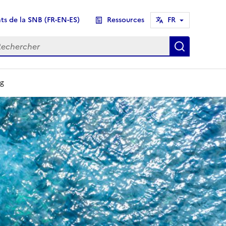
s de la SNB (FR-EN-ES)
Ressources
FR
chercher
Recherch
og