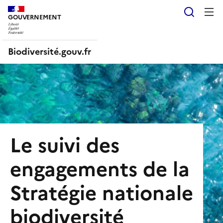
Reche
GOUVERNEMENT
Liberté, Égalité, Fraternité
Biodiversité.gouv.fr
Le suivi des
engagements de la
Stratégie nationale
biodiversité