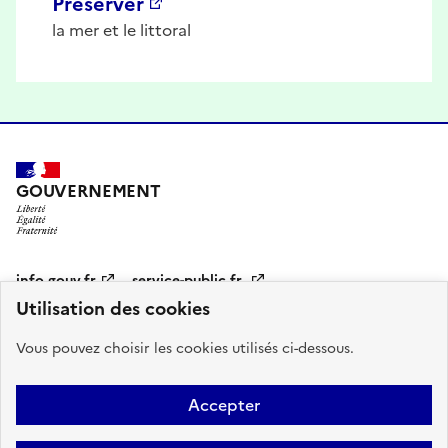
Préserver
la mer et le littoral
GOUVERNEMENT
Pied
info.gouv.fr
service-public.fr
de
Utilisation des cookies
page
legifrance.gouv.fr
data.gouv.fr
Vous pouvez choisir les cookies utilisés ci-dessous.
Sous
Qui sommes-nous ?
Accessibilité : partiellement conforme
Contact
pied
Accepter
Mentions légales
ecologie.gouv.fr
de
page
Paramètres d'affichage