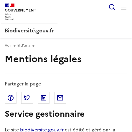
Reche
GOUVERNEMENT
Liberté, Égalité, Fraternité
Biodiversité.gouv.fr
Voir le fil d'ariane
Mentions légales
Partager la page
Partager sur Facebook
Partager sur Twitter
Partager sur Linkedin
Partager par Email
Service gestionnaire
Le site
biodiversite.gouv.fr
est édité et géré par la