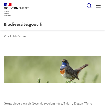
Reche
GOUVERNEMENT
Liberté, Égalité, Fraternité
Biodiversité.gouv.fr
Voir le fil d'ariane
Gorgebleue à miroir (Luscinia svecica) mâle, Thierry Degen / Terra