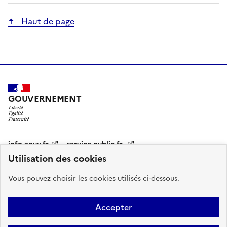
Haut de page
GOUVERNEMENT
Pied
info.gouv.fr
service-public.fr
de
Utilisation des cookies
page
legifrance.gouv.fr
data.gouv.fr
Vous pouvez choisir les cookies utilisés ci-dessous.
Sous
Qui sommes-nous ?
Accessibilité : partiellement conforme
Contact
pied
Accepter
Mentions légales
ecologie.gouv.fr
de
page