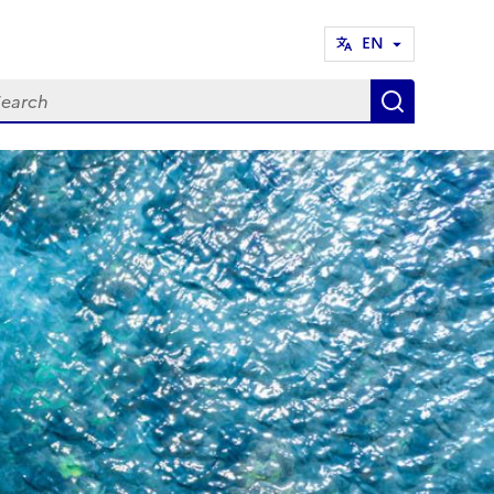
EN
arch
Search