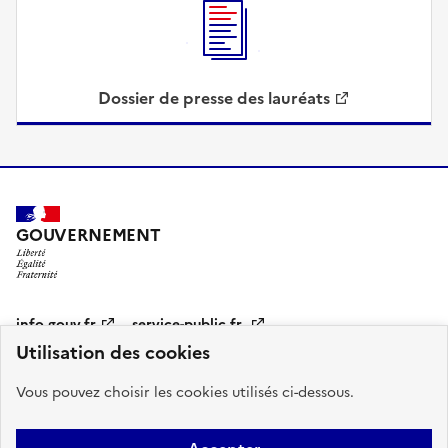
Dossier de presse des lauréats
GOUVERNEMENT
Pied
info.gouv.fr
service-public.fr
de
Utilisation des cookies
page
legifrance.gouv.fr
data.gouv.fr
Vous pouvez choisir les cookies utilisés ci-dessous.
Sous
Qui sommes-nous ?
Accessibilité : partiellement conforme
Contact
pied