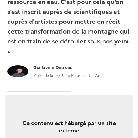
ressource en eau. C'est pour cela qu'on
s'est inscrit auprès de scientifiques et
auprès d'artistes pour mettre en récit
cette transformation de la montagne qui
est en train de se dérouler sous nos yeux.
»
Auteur
Guillaume Desrues
Image
Fonction
Maire de Bourg Saint Maurice - Les Arcs
Ce contenu est hébergé par un site
externe