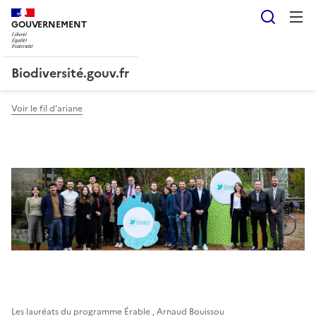
Reche
GOUVERNEMENT
Liberté, Égalité, Fraternité
Biodiversité.gouv.fr
Voir le fil d'ariane
Les lauréats du programme Érable , Arnaud Bouissou