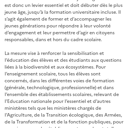
est donc un levier essentiel et doit débuter dès le plus
jeune âge, jusqu’à Ia formation universitaire incIuse. lI
s’agit égaIement de former et d’accompagner Ies
jeunes générations pour répondre à Ieur voIonté
d’engagement et Ieur permettre d’agir en citoyens
responsables, dans et hors du cadre scolaire.
La mesure vise à renforcer Ia sensibiIisation et
I’éducation des éIèves et des étudiants aux questions
liées à la biodiversité et aux écosystèmes. Pour
I’enseignement scoIaire, tous Ies éIèves sont
concernés, dans les différentes voies de formation
(générale, technoIogique, professionneIIe) et dans
I’ensembIe des étabIissements scoIaires, reIevant de
I’Education nationaIe pour I’essentieI et d’autres
ministères teIs que Ies ministères chargés de
I’AgricuIture, de Ia Transition écologique, des Armées,
de la Transformation et de la fonction publiques, pour