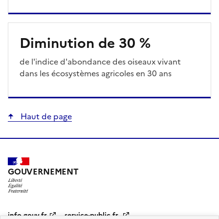
Diminution de 30 %
Description
de l'indice d'abondance des oiseaux vivant
dans les écosystèmes agricoles en 30 ans
Haut de page
GOUVERNEMENT
Pied
info.gouv.fr
service-public.fr